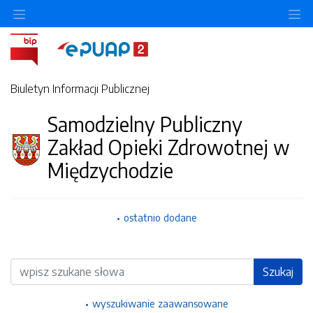
Ukryj/pokaż menu przedmiotowe
Uk
Biuletyn Informacji Publicznej
Samodzielny Publiczny
Zakład Opieki Zdrowotnej w
Międzychodzie
ostatnio dodane
Wyszukiwarka
Szukaj
wyszukiwanie zaawansowane